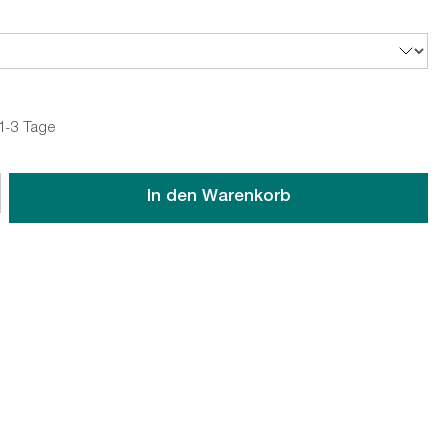
 1-3 Tage
wünschten Wert ein oder benutze die Schaltflächen um die An
In den Warenkorb