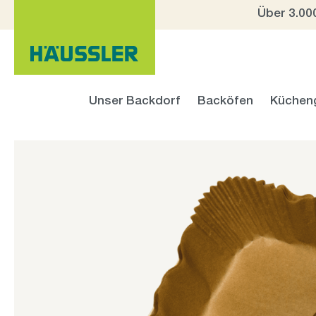
Über 3.00
 Hauptinhalt springen
Zur Suche springen
Zur Hauptnavigation springen
Unser Backdorf
Backöfen
Küchen
Bildergalerie überspringen