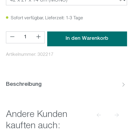
Sofort verfügbar, Lieferzeit: 1-3 Tage
Produkt Anzahl: Gib den gewünschten Wert ein oder benutz
In den Warenkorb
Artikelnummer:
302217
Beschreibung
Produktgalerie überspringen
Andere Kunden
kauften auch: