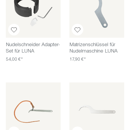
Nudelschneider Adapter-
Matrizenschlüssel für
Set für LUNA
Nudelmaschine LUNA
54,00 €*
17,90 €*