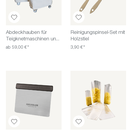
Abdeckhauben für
Reinigungspinsel-Set mit
Teigknetmaschinen und
Holzstiel
Nudelmaschinen
ab 59,00 €*
3,90 €*