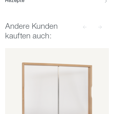
Rezepte
Produktgalerie überspringen
Andere Kunden
kauften auch: