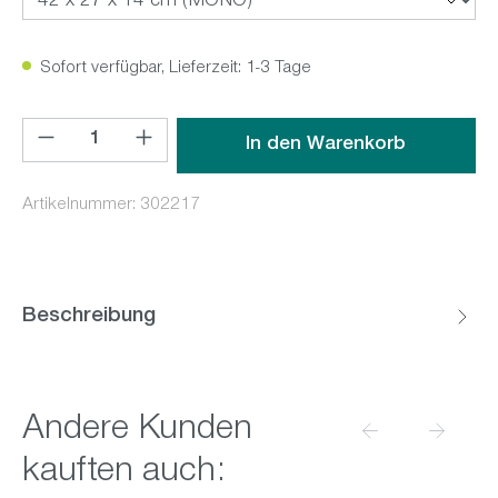
Sofort verfügbar, Lieferzeit: 1-3 Tage
Produkt Anzahl: Gib den gewünschten Wert ein oder benutz
In den Warenkorb
Artikelnummer:
302217
Beschreibung
Produktgalerie überspringen
Andere Kunden
kauften auch: