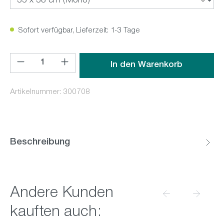
Sofort verfügbar, Lieferzeit: 1-3 Tage
Produkt Anzahl: Gib den gewünschten Wert ein oder benutz
In den Warenkorb
Artikelnummer:
300708
Beschreibung
Produktgalerie überspringen
Andere Kunden
kauften auch: