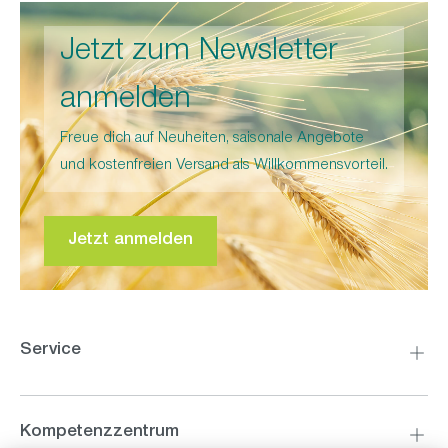
Jetzt zum Newsletter
anmelden
Freue dich auf Neuheiten, saisonale Angebote
und kostenfreien Versand als Willkommensvorteil.
Jetzt anmelden
Modernste Ofentechnik mit effektivem
Wärmespeicher: Gehäuse-Isolierung,
integrierte Heizelemente, Schamottestein,
spezielle Vollisolierung, Luftmantel und Pro
Service
Thermic Doppelglastüre
Kompetenzzentrum