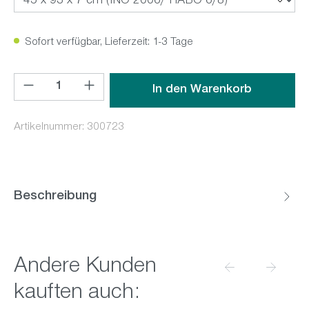
Sofort verfügbar, Lieferzeit: 1-3 Tage
Produkt Anzahl: Gib den gewünschten Wert ein oder benutz
In den Warenkorb
Artikelnummer:
300723
Beschreibung
Produktgalerie überspringen
Andere Kunden
kauften auch: