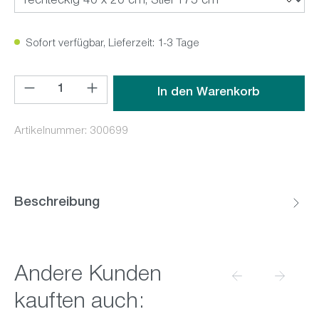
Sofort verfügbar, Lieferzeit: 1-3 Tage
Produkt Anzahl: Gib den gewünschten Wert ein oder benutz
In den Warenkorb
Artikelnummer:
300699
Beschreibung
Produktgalerie überspringen
Andere Kunden
kauften auch: