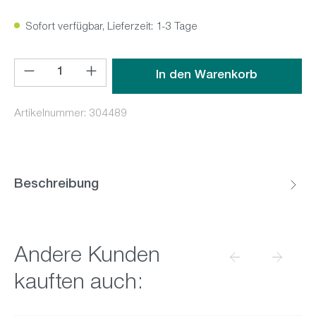
Sofort verfügbar, Lieferzeit: 1-3 Tage
Produkt Anzahl: Gib den gewünschten Wert ein oder benutz
In den Warenkorb
Artikelnummer:
304489
Beschreibung
Produktgalerie überspringen
Andere Kunden
kauften auch: