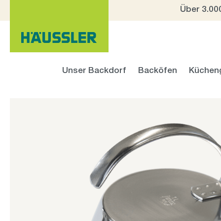
Über 3.00
 Hauptinhalt springen
Zur Suche springen
Zur Hauptnavigation springen
Unser Backdorf
Backöfen
Küchen
Bildergalerie überspringen