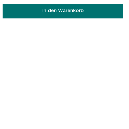
wünschten Wert ein oder benutze die Schaltflächen um die An
In den Warenkorb