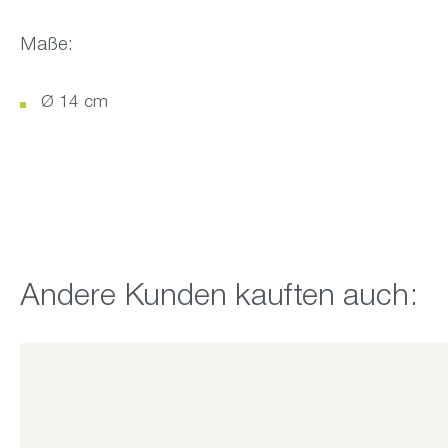
Maße:
Ø 14 cm
Produktgalerie überspringen
Andere Kunden kauften auch: