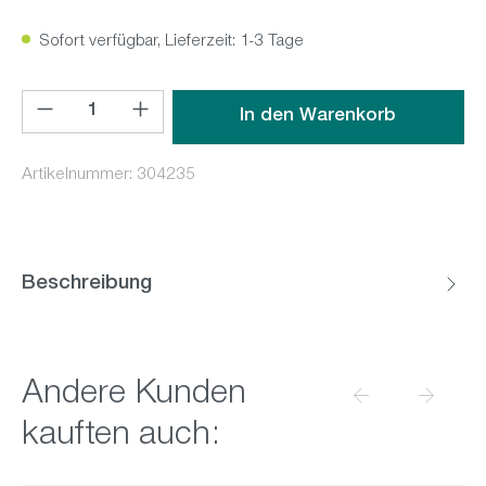
Sofort verfügbar, Lieferzeit: 1-3 Tage
Produkt Anzahl: Gib den gewünschten Wert ein oder benutz
In den Warenkorb
Artikelnummer:
304235
Beschreibung
Produktgalerie überspringen
Andere Kunden
kauften auch: