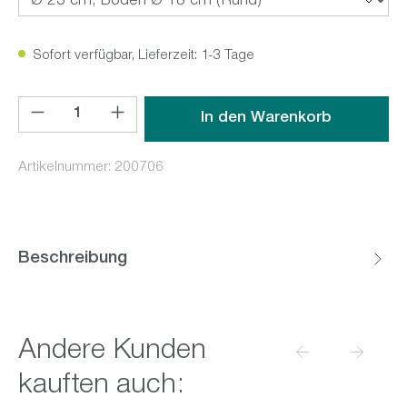
Sofort verfügbar, Lieferzeit: 1-3 Tage
Produkt Anzahl: Gib den gewünschten Wert ein oder benutz
In den Warenkorb
Artikelnummer:
200706
Beschreibung
Produktgalerie überspringen
Andere Kunden
kauften auch: