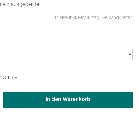
tein ausgekleidet
Preise inkl. MwSt. zzgl. Versandkosten
 1-3 Tage
wünschten Wert ein oder benutze die Schaltflächen um die An
In den Warenkorb