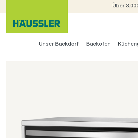
Über 3.00
 Hauptinhalt springen
Zur Suche springen
Zur Hauptnavigation springen
Unser Backdorf
Backöfen
Küchen
Bildergalerie überspringen