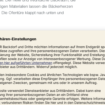
de. Der helle und freundliche Backraum, die
tigen Materialien lassen die Bäckerherzen
 Die Ofentüre klappt nach unten und
Primus
ca. 12
ca. 9
ca. 3
ca. 5
ca. 4
ca. 5