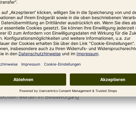
olle oder einem ähnlichen passenden
ch auf einen komplett gefüllten Backofen.
gefüllt sein. Bei halber Ofenfüllung ist
edriger ist, damit die Hitze nicht zu intensiv
ionskosten werden im Bestellvorgang