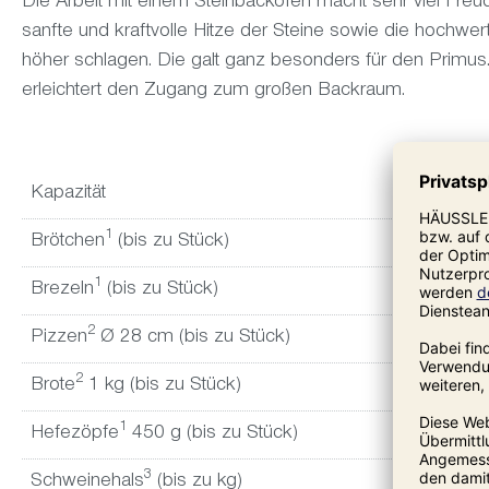
Die Arbeit mit einem Steinbackofen macht sehr viel Freu
sanfte und kraftvolle Hitze der Steine sowie die hochwer
höher schlagen. Die galt ganz besonders für den Primus.
erleichtert den Zugang zum großen Backraum.
Kapazität
1
Brötchen
(bis zu Stück)
1
Brezeln
(bis zu Stück)
2
Pizzen
Ø 28 cm (bis zu Stück)
2
Brote
1 kg (bis zu Stück)
1
Hefezöpfe
450 g (bis zu Stück)
3
Schweinehals
(bis zu kg)