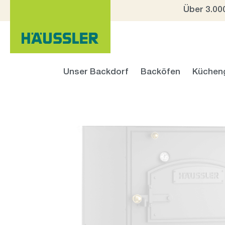
Über 3.00
 Hauptinhalt springen
Zur Suche springen
Zur Hauptnavigation springen
Unser Backdorf
Backöfen
Küchen
Bildergalerie überspringen