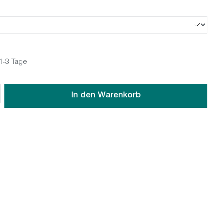
 1-3 Tage
wünschten Wert ein oder benutze die Schaltflächen um die An
In den Warenkorb