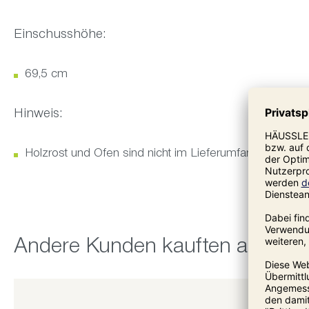
Einschusshöhe:
69,5 cm
Hinweis:
Holzrost und Ofen sind nicht im Lieferumfang enthalten
Produktgalerie überspringen
Andere Kunden kauften auch: