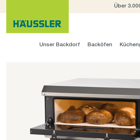
Über 3.00
 Hauptinhalt springen
Zur Suche springen
Zur Hauptnavigation springen
Unser Backdorf
Backöfen
Küchen
Bildergalerie überspringen