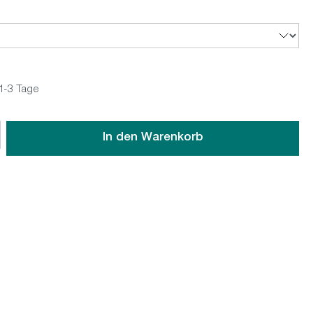
 1-3 Tage
wünschten Wert ein oder benutze die Schaltflächen um die An
In den Warenkorb