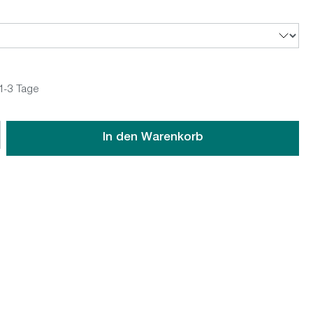
 1-3 Tage
wünschten Wert ein oder benutze die Schaltflächen um die An
In den Warenkorb