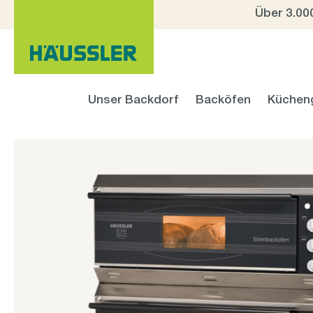
Über 3.00
 Hauptinhalt springen
Zur Suche springen
Zur Hauptnavigation springen
Unser Backdorf
Backöfen
Küchen
Bildergalerie überspringen