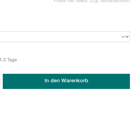
Preise inkl. MwSt. zzgl. Versandkosten
 1-3 Tage
wünschten Wert ein oder benutze die Schaltflächen um die An
In den Warenkorb