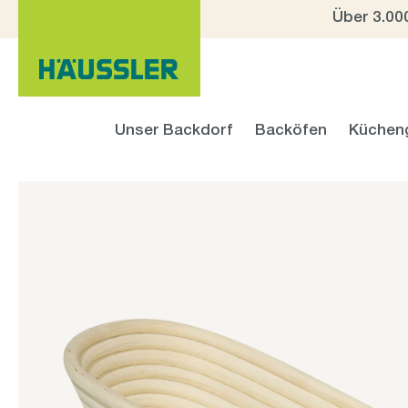
Über 3.00
 Hauptinhalt springen
Zur Suche springen
Zur Hauptnavigation springen
Unser Backdorf
Backöfen
Küchen
Bildergalerie überspringen