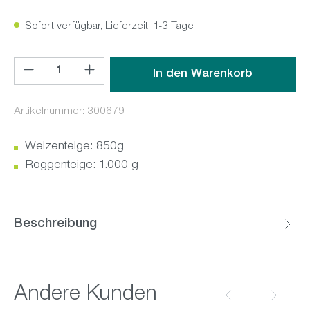
Sofort verfügbar, Lieferzeit: 1-3 Tage
Produkt Anzahl: Gib den gewünschten Wert ein oder benutz
In den Warenkorb
Artikelnummer:
300679
Weizenteige: 850g
Roggenteige: 1.000 g
Beschreibung
Produktgalerie überspringen
Andere Kunden