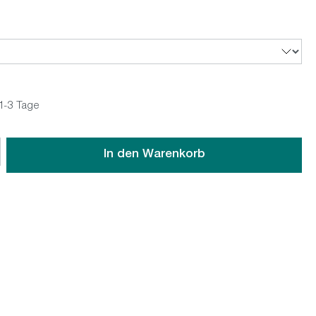
 1-3 Tage
wünschten Wert ein oder benutze die Schaltflächen um die An
In den Warenkorb