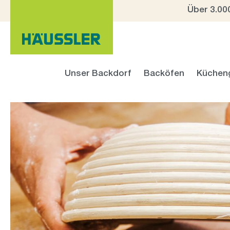
Über 3.00
 Hauptinhalt springen
Zur Suche springen
Zur Hauptnavigation springen
Unser Backdorf
Backöfen
Küchen
Bildergalerie überspringen