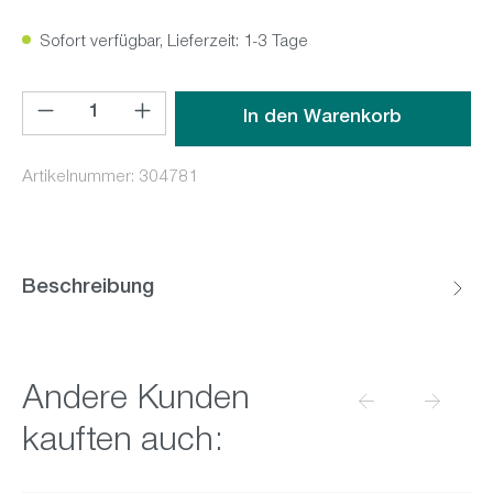
Sofort verfügbar, Lieferzeit: 1-3 Tage
Produkt Anzahl: Gib den gewünschten Wert ein oder benutz
In den Warenkorb
Artikelnummer:
304781
Beschreibung
Produktgalerie überspringen
Andere Kunden
kauften auch: