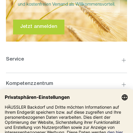
und kostenfreien Versand als Willkommensvorteil.
Hochwertiges Steinmahlwerk aus
Keramik und Korund
Jetzt anmelden
Service
Kompetenzzentrum
Informationen
Stufenlos einstellen: keine mahlt
feiner
Unsere Adresse