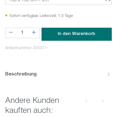
Sofort verfügbar, Lieferzeit: 1-3 Tage
Produkt Anzahl: Gib den gewünschten Wert ein oder benutz
In den Warenkorb
Artikelnummer:
205011
Beschreibung
Produktgalerie überspringen
Andere Kunden
kauften auch: