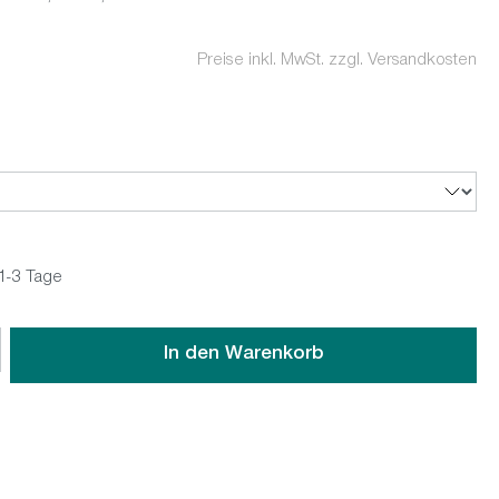
Preise inkl. MwSt. zzgl. Versandkosten
 1-3 Tage
wünschten Wert ein oder benutze die Schaltflächen um die An
In den Warenkorb