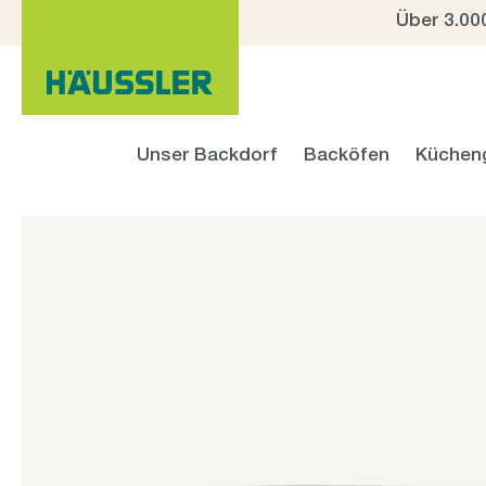
Über 3.00
 Hauptinhalt springen
Zur Suche springen
Zur Hauptnavigation springen
Unser Backdorf
Backöfen
Küchen
Bildergalerie überspringen