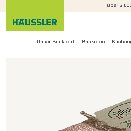
Über 3.00
 Hauptinhalt springen
Zur Suche springen
Zur Hauptnavigation springen
Unser Backdorf
Backöfen
Küchen
Bildergalerie überspringen