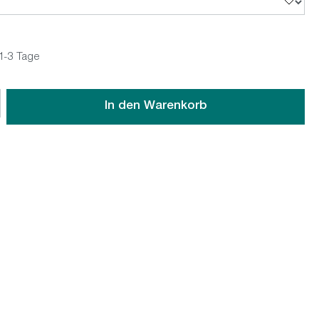
 1-3 Tage
wünschten Wert ein oder benutze die Schaltflächen um die An
In den Warenkorb