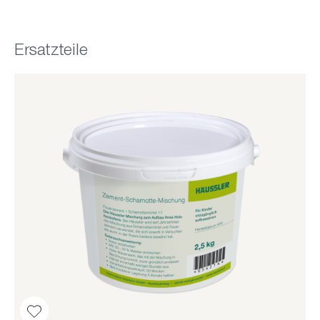
Ersatzteile
Produktgalerie überspringen