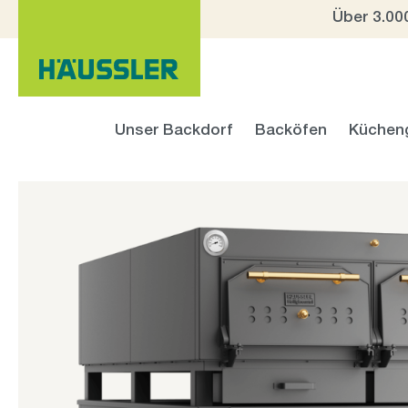
Über 3.00
 Hauptinhalt springen
Zur Suche springen
Zur Hauptnavigation springen
Unser Backdorf
Backöfen
Küchen
Bildergalerie überspringen