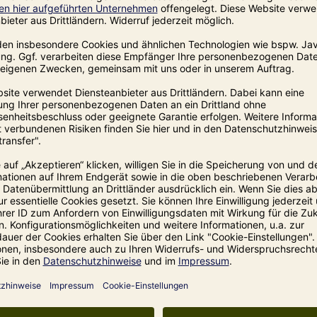
der HABO 30/2 zur großen Nummer. Bei relativ
on 5,46 Quadratmetern. Er ist groß und
is und Holzofenliebhaber.