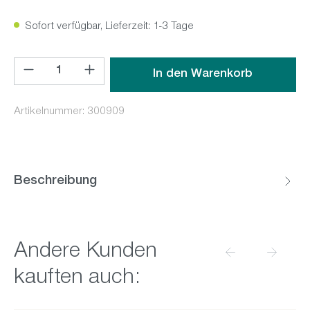
Sofort verfügbar, Lieferzeit: 1-3 Tage
Produkt Anzahl: Gib den gewünschten Wert ein oder benutz
In den Warenkorb
Artikelnummer:
300909
Beschreibung
Produktgalerie überspringen
Andere Kunden
kauften auch: