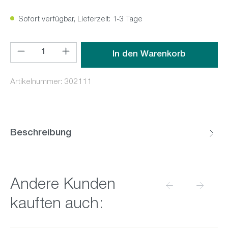
Sofort verfügbar, Lieferzeit: 1-3 Tage
Produkt Anzahl: Gib den gewünschten Wert ein oder benutz
In den Warenkorb
Artikelnummer:
302111
Beschreibung
Produktgalerie überspringen
Andere Kunden
kauften auch: