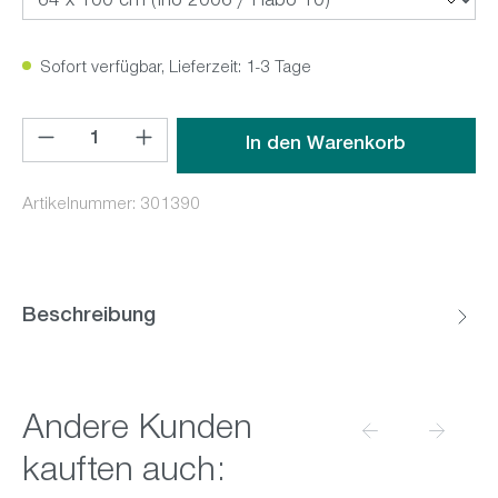
Sofort verfügbar, Lieferzeit: 1-3 Tage
Produkt Anzahl: Gib den gewünschten Wert ein oder benutz
In den Warenkorb
Artikelnummer:
301390
Beschreibung
Produktgalerie überspringen
Andere Kunden
kauften auch: