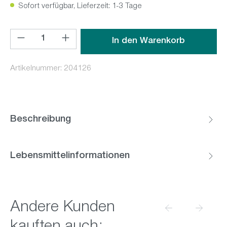
Sofort verfügbar, Lieferzeit: 1-3 Tage
Produkt Anzahl: Gib den gewünschten Wert ein oder benutz
In den Warenkorb
Artikelnummer:
204126
Beschreibung
Lebensmittelinformationen
Produktgalerie überspringen
Andere Kunden