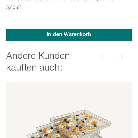
5,40 €*
In den Warenkorb
Produktgalerie überspringen
Andere Kunden
kauften auch: