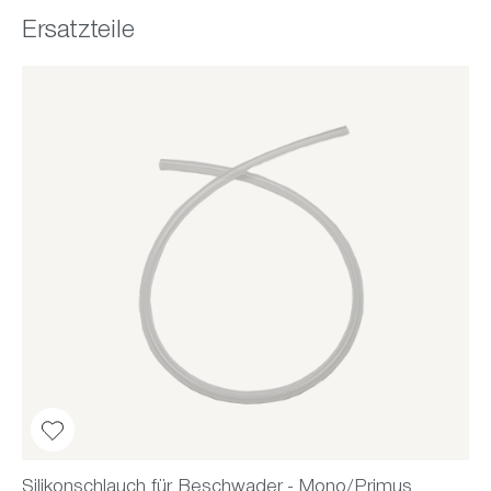
Ersatzteile
Produktgalerie überspringen
Silikonschlauch für Beschwader - Mono/Primus