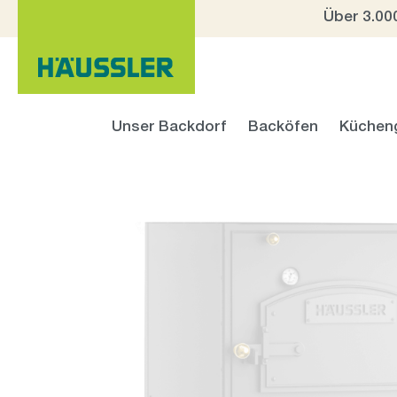
Über 3.00
 Hauptinhalt springen
Zur Suche springen
Zur Hauptnavigation springen
Unser Backdorf
Backöfen
Küchen
Bildergalerie überspringen