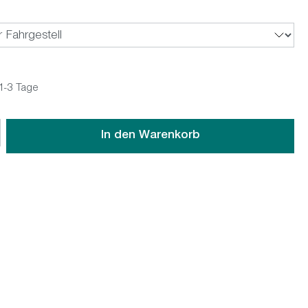
 1-3 Tage
wünschten Wert ein oder benutze die Schaltflächen um die An
In den Warenkorb