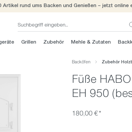
0 Artikel rund ums Backen und Genießen – jetzt online 
geräte
Grillen
Zubehör
Mehle & Zutaten
Backk
Backöfen
Zubehör Holz
Füße HABO G
EH 950 (best
180,00 €*