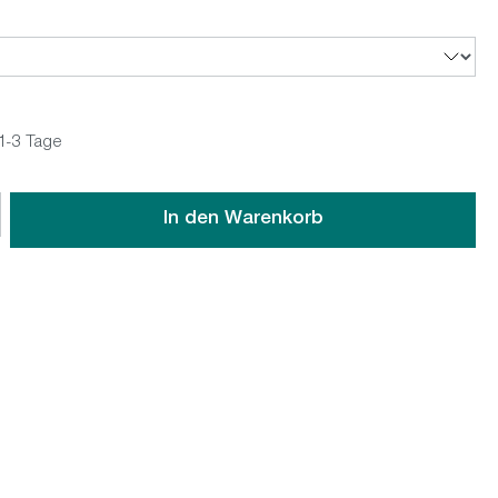
 1-3 Tage
wünschten Wert ein oder benutze die Schaltflächen um die An
In den Warenkorb