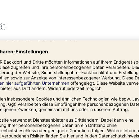
ät
elletgrill ist ein Lieblingsplatz!
Grillen zur Passion. Der Pelletgrill
gte Hitze bringt und auch über einen großen
ill besteht regulär aus Grundkorpus, nied­
iler und Grillaufsatz: mit Grillträger, zwei
l. Der Pelletgrill darf nicht in