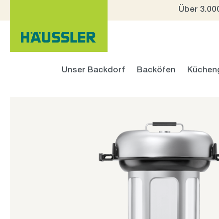
Über 3.00
 Hauptinhalt springen
Zur Suche springen
Zur Hauptnavigation springen
Unser Backdorf
Backöfen
Küchen
Bildergalerie überspringen