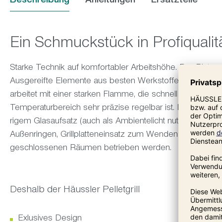
Beschreibung
Anleitungen
Ersatzteile
Ein Schmuckstück in Profiqualit
Starke Technik auf komfortabler Arbeitshöhe. Der Platz am P
Ausgereifte Elemente aus besten Werkstoffen machen das 
arbeitet mit einer starken Flamme, die schnell die benöti
Temperatur­bereich sehr präzise regelbar ist. Der Pellet­gr
rigem Glasaufsatz (auch als Ambientelicht nutzbar), Flammte
Außenringen, Grillplatten­einsatz zum Wenden und Grilldecke
geschlossenen Räumen betrieben werden.
Deshalb der Häussler Pelletgrill
Exlusives Design