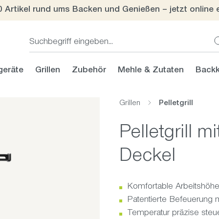
0 Artikel rund ums Backen und Genießen – jetzt online 
geräte
Grillen
Zubehör
Mehle & Zutaten
Backk
Grillen
Pelletgrill
Pelletgrill m
Deckel
Komfortable Arbeitshöh
Patentierte Befeuerung m
Temperatur präzise steu