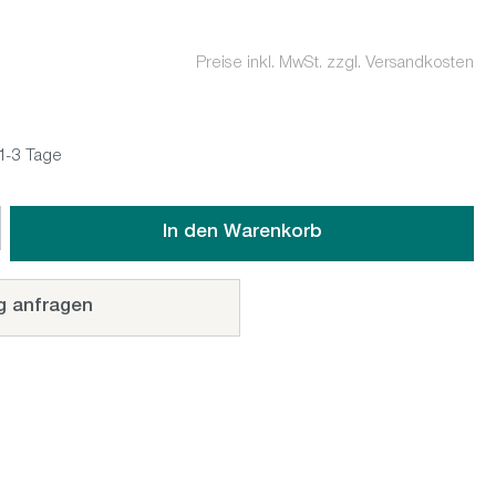
Preise inkl. MwSt. zzgl. Versandkosten
 1-3 Tage
wünschten Wert ein oder benutze die Schaltflächen um die An
In den Warenkorb
g anfragen