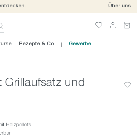
entdecken.
Über uns
urse
Rezepte & Co
Gewerbe
it Grillaufsatz und
e
it Holzpellets
erbar