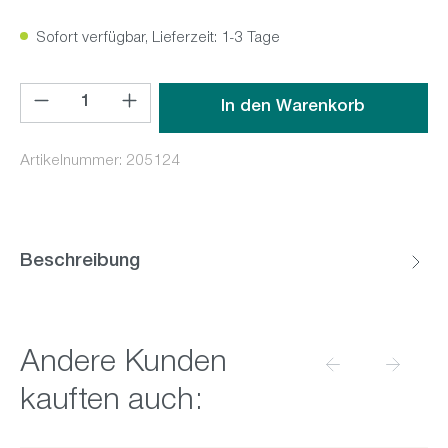
Sofort verfügbar, Lieferzeit: 1-3 Tage
Produkt Anzahl: Gib den gewünschten Wert ein oder benutz
In den Warenkorb
Artikelnummer:
205124
Beschreibung
Produktgalerie überspringen
Andere Kunden
kauften auch: