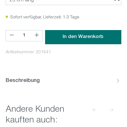
Sofort verfügbar, Lieferzeit: 1-3 Tage
Produkt Anzahl: Gib den gewünschten Wert ein oder benutz
In den Warenkorb
Artikelnummer:
201641
Beschreibung
Produktgalerie überspringen
Andere Kunden
kauften auch: