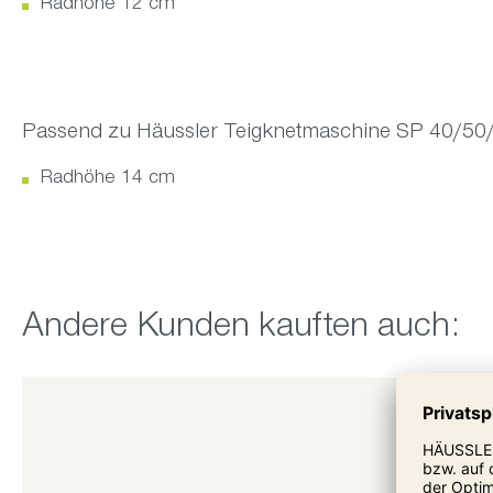
Radhöhe 12 cm
Passend zu Häussler Teigknetmaschine SP 40/50
Radhöhe 14 cm
Produktgalerie überspringen
Andere Kunden kauften auch: