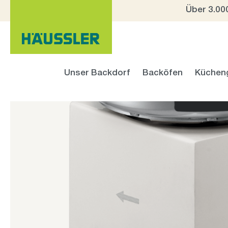
Über 3.00
 Hauptinhalt springen
Zur Suche springen
Zur Hauptnavigation springen
Unser Backdorf
Backöfen
Küchen
Bildergalerie überspringen