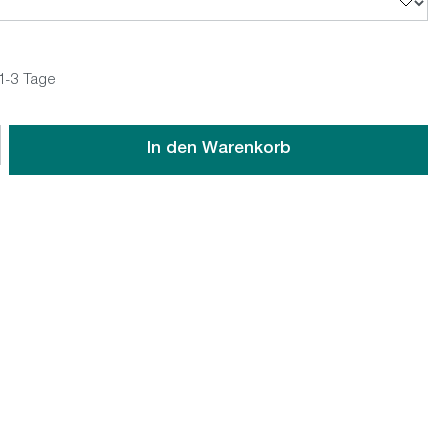
 1-3 Tage
wünschten Wert ein oder benutze die Schaltflächen um die An
In den Warenkorb