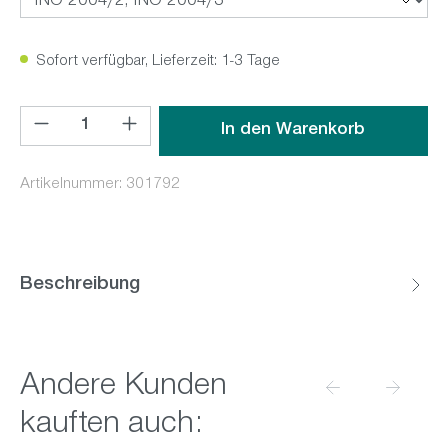
Sofort verfügbar, Lieferzeit: 1-3 Tage
Produkt Anzahl: Gib den gewünschten Wert ein oder benutz
In den Warenkorb
Artikelnummer:
301792
Beschreibung
Produktgalerie überspringen
Andere Kunden
kauften auch: