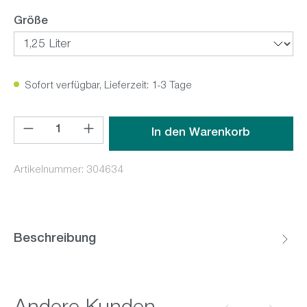
auswählen
Größe
Sofort verfügbar, Lieferzeit: 1-3 Tage
Produkt Anzahl: Gib den gewünschten Wert ein oder benutz
In den Warenkorb
Artikelnummer:
304634
Beschreibung
Produktgalerie überspringen