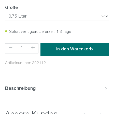
auswählen
Größe
Sofort verfügbar, Lieferzeit: 1-3 Tage
Produkt Anzahl: Gib den gewünschten Wert ein oder benutz
In den Warenkorb
Artikelnummer:
302112
Beschreibung
Produktgalerie überspringen