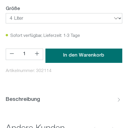
auswählen
Größe
Sofort verfügbar, Lieferzeit: 1-3 Tage
Produkt Anzahl: Gib den gewünschten Wert ein oder benutz
In den Warenkorb
Artikelnummer:
302114
Beschreibung
Produktgalerie überspringen