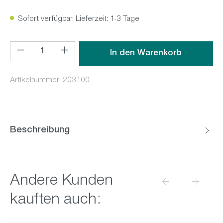
Sofort verfügbar, Lieferzeit: 1-3 Tage
Produkt Anzahl: Gib den gewünschten Wert ein oder benutz
In den Warenkorb
Artikelnummer:
203100
Beschreibung
Produktgalerie überspringen
Andere Kunden
kauften auch: