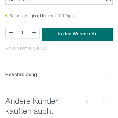
Sofort verfügbar, Lieferzeit: 1-3 Tage
Produkt Anzahl: Gib den gewünschten Wert ein oder benutz
In den Warenkorb
Artikelnummer:
300955
Beschreibung
Produktgalerie überspringen
Andere Kunden
kauften auch: