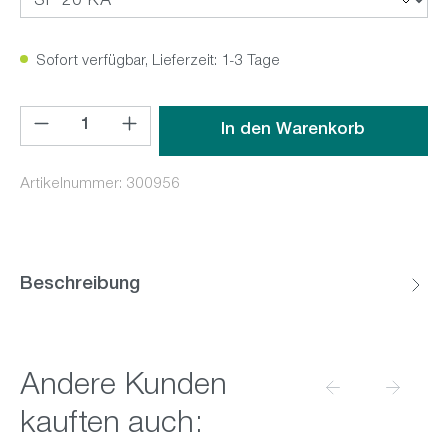
Sofort verfügbar, Lieferzeit: 1-3 Tage
Produkt Anzahl: Gib den gewünschten Wert ein oder benutz
In den Warenkorb
Artikelnummer:
300956
Beschreibung
Produktgalerie überspringen
Andere Kunden
kauften auch: