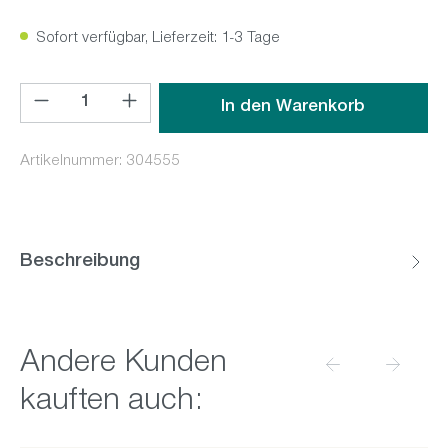
Sofort verfügbar, Lieferzeit: 1-3 Tage
Produkt Anzahl: Gib den gewünschten Wert ein oder benutz
In den Warenkorb
Artikelnummer:
304555
Beschreibung
Produktgalerie überspringen
Andere Kunden
kauften auch: