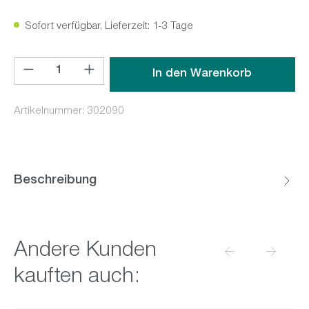
Sofort verfügbar, Lieferzeit: 1-3 Tage
Produkt Anzahl: Gib den gewünschten Wert ein oder benutz
In den Warenkorb
Artikelnummer:
302090
Beschreibung
Produktgalerie überspringen
Andere Kunden
kauften auch: