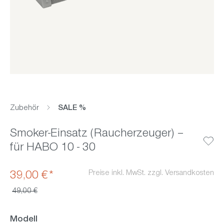
Zubehör
SALE %
Smoker-Einsatz (Raucherzeuger) –
für HABO 10 - 30
Preise inkl. MwSt. zzgl. Versandkosten
39,00 €*
Regulärer Preis:
49,00 €
auswählen
Modell