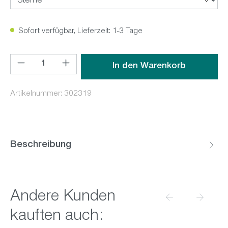
Sofort verfügbar, Lieferzeit: 1-3 Tage
Produkt Anzahl: Gib den gewünschten Wert ein oder benutz
In den Warenkorb
Artikelnummer:
302319
Beschreibung
Produktgalerie überspringen
Andere Kunden
kauften auch: