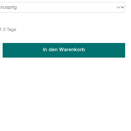
 1-3 Tage
wünschten Wert ein oder benutze die Schaltflächen um die An
In den Warenkorb