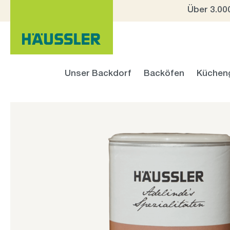
Über 3.00
 Hauptinhalt springen
Zur Suche springen
Zur Hauptnavigation springen
Unser Backdorf
Backöfen
Küchen
Bildergalerie überspringen